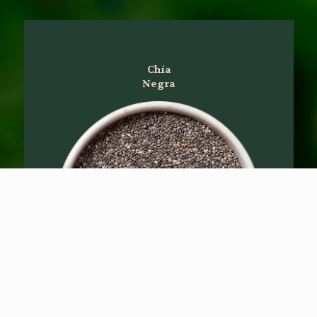
Chía
Negra