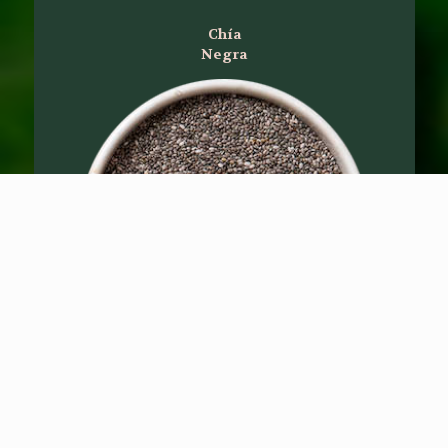
Chía
Negra
Rica en ácidos Omega-3, antioxidantes,
fibra, vitaminas, minerales y proteínas.