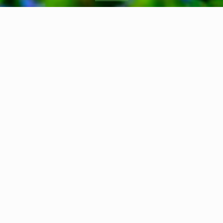
9am - 12pm
Comunicate
VENTAS
+595 981 777445
ADMINISTRACIÓN
+595 981 451295
Dirección
Ramón Ovelar casi 19 de Marzo,
Luque, Paraguay